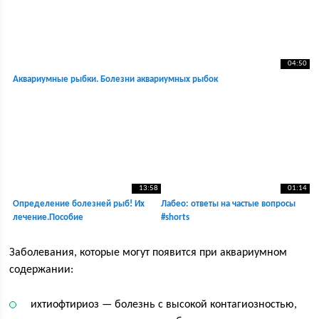
04:50
Аквариумные рыбки. Болезни аквариумных рыбок
13:58
01:14
Определение болезней рыб! Их
Лабео: ответы на частые вопросы
лечение.Пособие
#shorts
начинающим.Лекция для
аквариумистов.
Заболевания, которые могут появится при аквариумном
содержании:
ихтиофтириоз — болезнь с высокой контагиозностью,