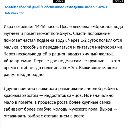
00:31
04:06
Малек лабео 18 дней !Собственного
Разведение лабео. Часть 1
разведения
Икра созревает 14-16 часов. После выклева эмбрионов вода
мутнеет и помёт может погибнуть. Спасти положение
помогает частая подмена воды. Через 1-2 суток появляются
мальки, способные передвигаться и питаться инфузориями.
Через несколько дней в рацион вводят яичный желток,
яйца артемии. Первые две недели самые трудные — в это
время погибает до половины помёта. Выжившие мальки
растут неоднородно.
Другая причина сложности размножения чёрной рыбки с
красным хвостом — недостаток самцов. Их изначально
мало в помёте, в процессе роста более крупные самки
забивают более слабую молодь мужского пола. Выход —
отсаживать рыбок с отставанием в росте.