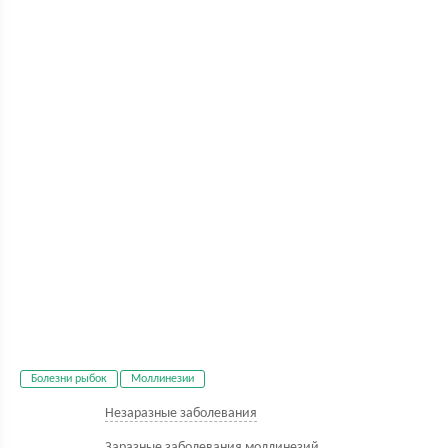
Болезни рыбок
Моллинезии
Незаразные заболевания
Заразные заболевания моллинезий