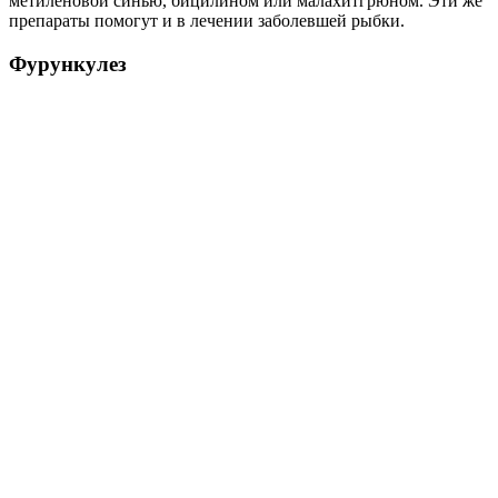
метиленовой синью, бицилином или малахитгрюном. Эти же
препараты помогут и в лечении заболевшей рыбки.
Фурункулез