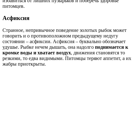
избавиться от лишних пузырьков и поберечь здоровье
питомцев.
Асфиксия
Странное, непривычное поведение золотых рыбок может
говорить и о противоположном предыдущему недугу
состоянии – асфиксии. Асфиксия – буквально обозначает
удушье. Рыбке нечем дышать, она надолго
поднимается к
кромке воды и хватает воздух
, движения становятся то
резкими, то едва видимыми. Питомцы теряют аппетит, а их
жабры приоткрыты.