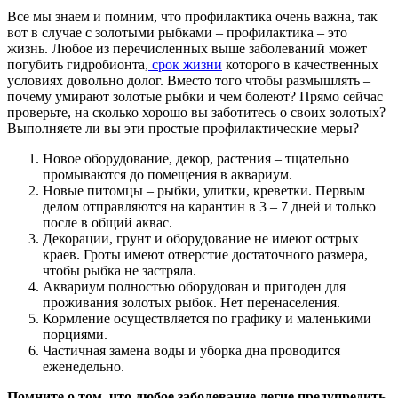
Все мы знаем и помним, что профилактика очень важна, так
вот в случае с золотыми рыбками – профилактика – это
жизнь. Любое из перечисленных выше заболеваний может
погубить гидробионта,
срок жизни
которого в качественных
условиях довольно долог. Вместо того чтобы размышлять –
почему умирают золотые рыбки и чем болеют? Прямо сейчас
проверьте, на сколько хорошо вы заботитесь о своих золотых?
Выполняете ли вы эти простые профилактические меры?
Новое оборудование, декор, растения – тщательно
промываются до помещения в аквариум.
Новые питомцы – рыбки, улитки, креветки. Первым
делом отправляются на карантин в 3 – 7 дней и только
после в общий аквас.
Декорации, грунт и оборудование не имеют острых
краев. Гроты имеют отверстие достаточного размера,
чтобы рыбка не застряла.
Аквариум полностью оборудован и пригоден для
проживания золотых рыбок. Нет перенаселения.
Кормление осуществляется по графику и маленькими
порциями.
Частичная замена воды и уборка дна проводится
еженедельно.
Помните о том, что любое заболевание легче предупредить,