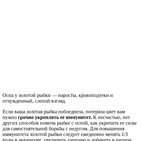
Оспа у золотой рыбки — наросты, кровоподтеки и
отчужденный, слепой взгляд.
Если ваша золотая рыбка побледнела, потеряла цвет вам
нужно
срочно укреплять ее иммунитет.
К несчастью, нет
других способов помочь рыбке с оспой, как укрепить ее силы
для самостоятельной борьбы с недугом. Для повышения
иммунитета золотой рыбки следует ежедневно менять 1/3
воды в аквариуме, увеличить аэрацию и добавить в рацион